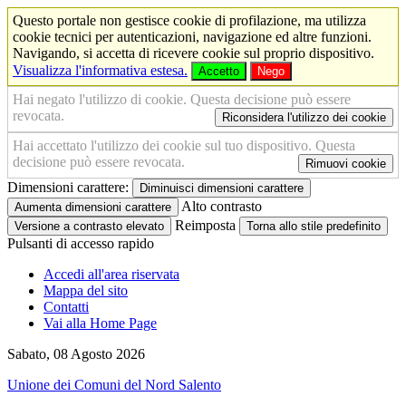
Questo portale non gestisce cookie di profilazione, ma utilizza
cookie tecnici per autenticazioni, navigazione ed altre funzioni.
Navigando, si accetta di ricevere cookie sul proprio dispositivo.
Visualizza l'informativa estesa.
Accetto
Nego
Hai negato l'utilizzo di cookie. Questa decisione può essere
revocata.
Riconsidera l'utilizzo dei cookie
Hai accettato l'utilizzo dei cookie sul tuo dispositivo. Questa
decisione può essere revocata.
Rimuovi cookie
Dimensioni carattere:
Diminuisci dimensioni carattere
Alto contrasto
Aumenta dimensioni carattere
Reimposta
Versione a contrasto elevato
Torna allo stile predefinito
Pulsanti di accesso rapido
Accedi all'area riservata
Mappa del sito
Contatti
Vai alla Home Page
Sabato, 08 Agosto 2026
Unione dei Comuni del Nord Salento