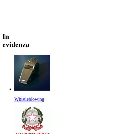
In
evidenza
Whistleblowing