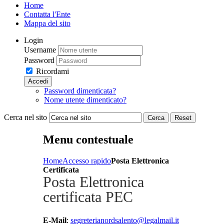
Home
Contatta l'Ente
Mappa del sito
Login
Username
Password
Ricordami
Accedi
Password dimenticata?
Nome utente dimenticato?
Cerca nel sito
Cerca
Reset
Menu contestuale
Home
Accesso rapido
Posta Elettronica
Certificata
Posta Elettronica
certificata PEC
E-Mail
:
segreterianordsalento@legalmail.it