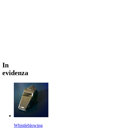
In
evidenza
Whistleblowing