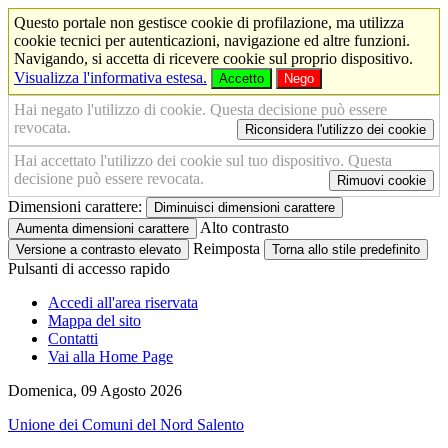
Questo portale non gestisce cookie di profilazione, ma utilizza
cookie tecnici per autenticazioni, navigazione ed altre funzioni.
Navigando, si accetta di ricevere cookie sul proprio dispositivo.
Visualizza l'informativa estesa.
Accetto
Nego
Hai negato l'utilizzo di cookie. Questa decisione può essere
revocata.
Riconsidera l'utilizzo dei cookie
Hai accettato l'utilizzo dei cookie sul tuo dispositivo. Questa
decisione può essere revocata.
Rimuovi cookie
Dimensioni carattere:
Diminuisci dimensioni carattere
Alto contrasto
Aumenta dimensioni carattere
Reimposta
Versione a contrasto elevato
Torna allo stile predefinito
Pulsanti di accesso rapido
Accedi all'area riservata
Mappa del sito
Contatti
Vai alla Home Page
Domenica, 09 Agosto 2026
Unione dei Comuni del Nord Salento