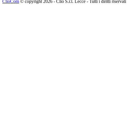
ClioCom
© copyright 2026 - Clio S.r.l. Lecce - Tutti i diritti riservati