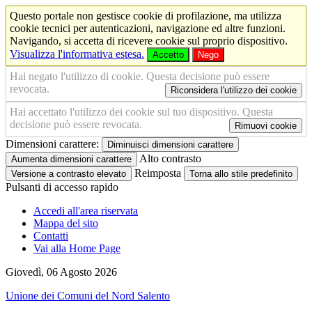
Questo portale non gestisce cookie di profilazione, ma utilizza
cookie tecnici per autenticazioni, navigazione ed altre funzioni.
Navigando, si accetta di ricevere cookie sul proprio dispositivo.
Visualizza l'informativa estesa.
Accetto
Nego
Hai negato l'utilizzo di cookie. Questa decisione può essere
revocata.
Riconsidera l'utilizzo dei cookie
Hai accettato l'utilizzo dei cookie sul tuo dispositivo. Questa
decisione può essere revocata.
Rimuovi cookie
Dimensioni carattere:
Diminuisci dimensioni carattere
Alto contrasto
Aumenta dimensioni carattere
Reimposta
Versione a contrasto elevato
Torna allo stile predefinito
Pulsanti di accesso rapido
Accedi all'area riservata
Mappa del sito
Contatti
Vai alla Home Page
Giovedì, 06 Agosto 2026
Unione dei Comuni del Nord Salento