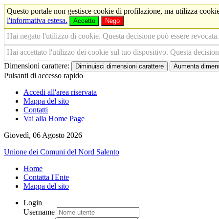
Questo portale non gestisce cookie di profilazione, ma utilizza cookie
l'informativa estesa.
Accetto
Nego
Hai negato l'utilizzo di cookie. Questa decisione può essere revocata.
Hai accettato l'utilizzo dei cookie sul tuo dispositivo. Questa decisio
Dimensioni carattere:
Diminuisci dimensioni carattere
Aumenta dimensi
Pulsanti di accesso rapido
Accedi all'area riservata
Mappa del sito
Contatti
Vai alla Home Page
Giovedì, 06 Agosto 2026
Unione dei Comuni del Nord Salento
Home
Contatta l'Ente
Mappa del sito
Login
Username