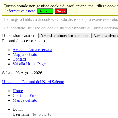
Questo portale non gestisce cookie di profilazione, ma utilizza cookie
l'informativa estesa.
Accetto
Nego
Hai negato l'utilizzo di cookie. Questa decisione può essere revocata.
Hai accettato l'utilizzo dei cookie sul tuo dispositivo. Questa decisio
Dimensioni carattere:
Diminuisci dimensioni carattere
Aumenta dimensi
Pulsanti di accesso rapido
Accedi all'area riservata
Mappa del sito
Contatti
Vai alla Home Page
Sabato, 08 Agosto 2026
Unione dei Comuni del Nord Salento
Home
Contatta l'Ente
Mappa del sito
Login
Username