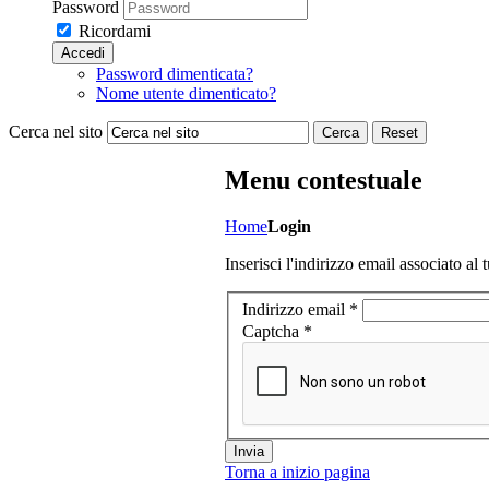
Password
Ricordami
Accedi
Password dimenticata?
Nome utente dimenticato?
Cerca nel sito
Cerca
Reset
Menu contestuale
Home
Login
Inserisci l'indirizzo email associato al
Indirizzo email
*
Captcha
*
Invia
Torna a inizio pagina