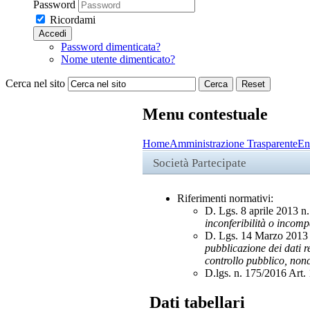
Password
Ricordami
Accedi
Password dimenticata?
Nome utente dimenticato?
Cerca nel sito
Cerca
Reset
Menu contestuale
Home
Amministrazione Trasparente
Ent
Società Partecipate
Riferimenti normativi:
D. Lgs. 8 aprile 2013 n.
inconferibilità o incompa
D. Lgs. 14 Marzo 2013 n. 3
pubblicazione dei dati rel
controllo pubblico, nonch
D.lgs. n. 175/2016 Art. 
Dati tabellari