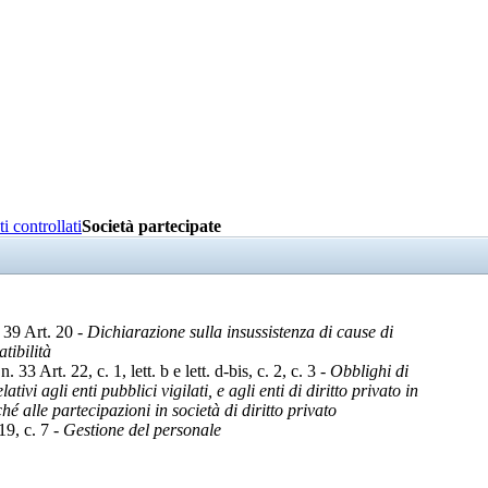
i controllati
Società partecipate
 39 Art. 20 -
Dichiarazione sulla insussistenza di cause di
tibilità
3 Art. 22, c. 1, lett. b e lett. d-bis, c. 2, c. 3 -
Obblighi di
ativi agli enti pubblici vigilati, e agli enti di diritto privato in
é alle partecipazioni in società di diritto privato
19, c. 7 -
Gestione del personale