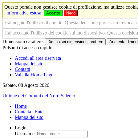
Questo portale non gestisce cookie di profilazione, ma utilizza cookie
l'informativa estesa.
Accetto
Nego
Hai negato l'utilizzo di cookie. Questa decisione può essere revocata.
Hai accettato l'utilizzo dei cookie sul tuo dispositivo. Questa decisio
Dimensioni carattere:
Diminuisci dimensioni carattere
Aumenta dimensi
Pulsanti di accesso rapido
Accedi all'area riservata
Mappa del sito
Contatti
Vai alla Home Page
Sabato, 08 Agosto 2026
Unione dei Comuni del Nord Salento
Home
Contatta l'Ente
Mappa del sito
Login
Username