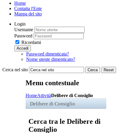
Home
Contatta l'Ente
Mappa del sito
Login
Username
Password
Ricordami
Accedi
Password dimenticata?
Nome utente dimenticato?
Cerca nel sito
Cerca
Reset
Menu contestuale
Home
Attività
Delibere di Consiglio
Delibere di Consiglio
Cerca tra le Delibere di
Consiglio