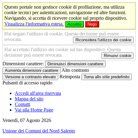
Questo portale non gestisce cookie di profilazione, ma utilizza
cookie tecnici per autenticazioni, navigazione ed altre funzioni.
Navigando, si accetta di ricevere cookie sul proprio dispositivo.
Visualizza l'informativa estesa.
Accetto
Nego
Hai negato l'utilizzo di cookie. Questa decisione può essere
revocata.
Riconsidera l'utilizzo dei cookie
Hai accettato l'utilizzo dei cookie sul tuo dispositivo. Questa
decisione può essere revocata.
Rimuovi cookie
Dimensioni carattere:
Diminuisci dimensioni carattere
Alto contrasto
Aumenta dimensioni carattere
Reimposta
Versione a contrasto elevato
Torna allo stile predefinito
Pulsanti di accesso rapido
Accedi all'area riservata
Mappa del sito
Contatti
Vai alla Home Page
Venerdì, 07 Agosto 2026
Unione dei Comuni del Nord Salento