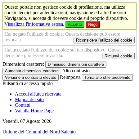
Questo portale non gestisce cookie di profilazione, ma utilizza
cookie tecnici per autenticazioni, navigazione ed altre funzioni.
Navigando, si accetta di ricevere cookie sul proprio dispositivo.
Visualizza l'informativa estesa.
Accetto
Nego
Hai negato l'utilizzo di cookie. Questa decisione può essere
revocata.
Riconsidera l'utilizzo dei cookie
Hai accettato l'utilizzo dei cookie sul tuo dispositivo. Questa
decisione può essere revocata.
Rimuovi cookie
Dimensioni carattere:
Diminuisci dimensioni carattere
Alto contrasto
Aumenta dimensioni carattere
Reimposta
Versione a contrasto elevato
Torna allo stile predefinito
Pulsanti di accesso rapido
Accedi all'area riservata
Mappa del sito
Contatti
Vai alla Home Page
Venerdì, 07 Agosto 2026
Unione dei Comuni del Nord Salento