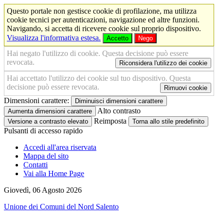
Questo portale non gestisce cookie di profilazione, ma utilizza
cookie tecnici per autenticazioni, navigazione ed altre funzioni.
Navigando, si accetta di ricevere cookie sul proprio dispositivo.
Visualizza l'informativa estesa.
Accetto
Nego
Hai negato l'utilizzo di cookie. Questa decisione può essere
revocata.
Riconsidera l'utilizzo dei cookie
Hai accettato l'utilizzo dei cookie sul tuo dispositivo. Questa
decisione può essere revocata.
Rimuovi cookie
Dimensioni carattere:
Diminuisci dimensioni carattere
Alto contrasto
Aumenta dimensioni carattere
Reimposta
Versione a contrasto elevato
Torna allo stile predefinito
Pulsanti di accesso rapido
Accedi all'area riservata
Mappa del sito
Contatti
Vai alla Home Page
Giovedì, 06 Agosto 2026
Unione dei Comuni del Nord Salento