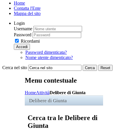
Home
Contatta l'Ente
Mappa del sito
Login
Username
Password
Ricordami
Accedi
Password dimenticata?
Nome utente dimenticato?
Cerca nel sito
Cerca
Reset
Menu contestuale
Home
Attività
Delibere di Giunta
Delibere di Giunta
Cerca tra le Delibere di
Giunta