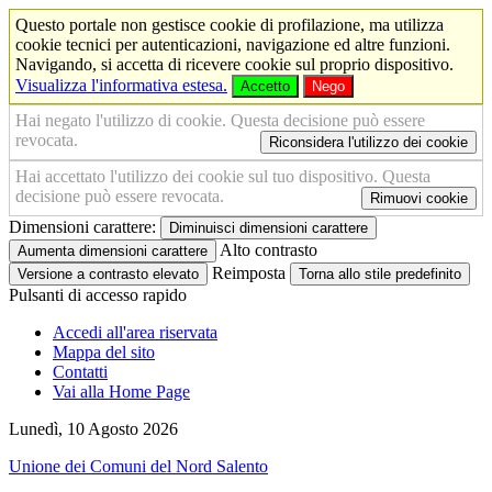
Questo portale non gestisce cookie di profilazione, ma utilizza
cookie tecnici per autenticazioni, navigazione ed altre funzioni.
Navigando, si accetta di ricevere cookie sul proprio dispositivo.
Visualizza l'informativa estesa.
Accetto
Nego
Hai negato l'utilizzo di cookie. Questa decisione può essere
revocata.
Riconsidera l'utilizzo dei cookie
Hai accettato l'utilizzo dei cookie sul tuo dispositivo. Questa
decisione può essere revocata.
Rimuovi cookie
Dimensioni carattere:
Diminuisci dimensioni carattere
Alto contrasto
Aumenta dimensioni carattere
Reimposta
Versione a contrasto elevato
Torna allo stile predefinito
Pulsanti di accesso rapido
Accedi all'area riservata
Mappa del sito
Contatti
Vai alla Home Page
Lunedì, 10 Agosto 2026
Unione dei Comuni del Nord Salento