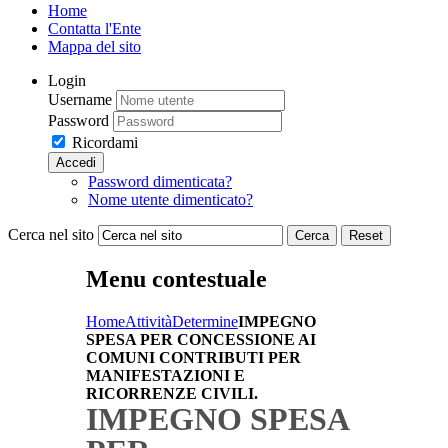
Home
Contatta l'Ente
Mappa del sito
Login
Username
Password
Ricordami
Accedi
Password dimenticata?
Nome utente dimenticato?
Cerca nel sito
Cerca
Reset
Menu contestuale
Home
Attività
Determine
IMPEGNO
SPESA PER CONCESSIONE AI
COMUNI CONTRIBUTI PER
MANIFESTAZIONI E
RICORRENZE CIVILI.
IMPEGNO SPESA