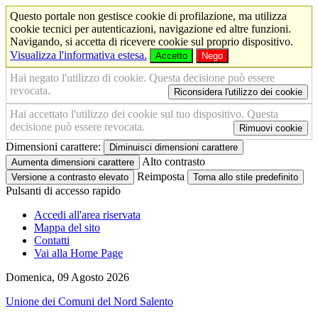
Questo portale non gestisce cookie di profilazione, ma utilizza
cookie tecnici per autenticazioni, navigazione ed altre funzioni.
Navigando, si accetta di ricevere cookie sul proprio dispositivo.
Visualizza l'informativa estesa.
Accetto
Nego
Hai negato l'utilizzo di cookie. Questa decisione può essere
revocata.
Riconsidera l'utilizzo dei cookie
Hai accettato l'utilizzo dei cookie sul tuo dispositivo. Questa
decisione può essere revocata.
Rimuovi cookie
Dimensioni carattere:
Diminuisci dimensioni carattere
Alto contrasto
Aumenta dimensioni carattere
Reimposta
Versione a contrasto elevato
Torna allo stile predefinito
Pulsanti di accesso rapido
Accedi all'area riservata
Mappa del sito
Contatti
Vai alla Home Page
Domenica, 09 Agosto 2026
Unione dei Comuni del Nord Salento