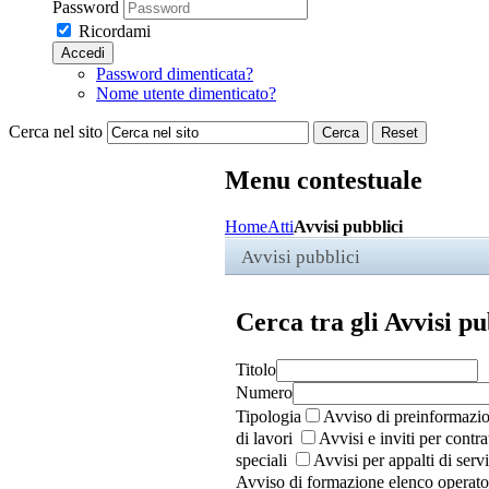
Password
Ricordami
Accedi
Password dimenticata?
Nome utente dimenticato?
Cerca nel sito
Cerca
Reset
Menu contestuale
Home
Atti
Avvisi pubblici
Avvisi pubblici
Cerca tra gli Avvisi pu
Titolo
Numero
Tipologia
Avviso di preinformazi
di lavori
Avvisi e inviti per contrat
speciali
Avvisi per appalti di servi
Avviso di formazione elenco operato