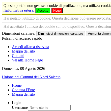
Questo portale non gestisce cookie di profilazione, ma utilizza cookie
l'informativa estesa.
Accetto
Nego
Hai negato l'utilizzo di cookie. Questa decisione può essere revocata.
Hai accettato l'utilizzo dei cookie sul tuo dispositivo. Questa decisio
Dimensioni carattere:
Diminuisci dimensioni carattere
Aumenta dimensi
Pulsanti di accesso rapido
Accedi all'area riservata
Mappa del sito
Contatti
Vai alla Home Page
Domenica, 09 Agosto 2026
Unione dei Comuni del Nord Salento
Home
Contatta l'Ente
Mappa del sito
Login
Username