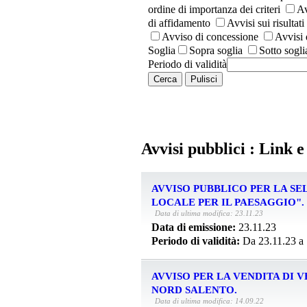
ordine di importanza dei criteri
Av
di affidamento
Avvisi sui risultat
Avviso di concessione
Avvisi 
Soglia
Sopra soglia
Sotto sogli
Periodo di validità
Cerca
Pulisci
Avvisi pubblici : Link 
AVVISO PUBBLICO PER LA S
LOCALE PER IL PAESAGGIO".
Data di ultima modifica: 23.11.23
Data di emissione:
23.11.23
Periodo di validità:
Da 23.11.23 a
AVVISO PER LA VENDITA DI 
NORD SALENTO.
Data di ultima modifica: 14.09.22