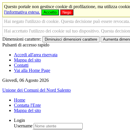
Questo portale non gestisce cookie di profilazione, ma utilizza cookie
l'informativa estesa.
Accetto
Nego
Hai negato l'utilizzo di cookie. Questa decisione può essere revocata.
Hai accettato l'utilizzo dei cookie sul tuo dispositivo. Questa decisio
Dimensioni carattere:
Diminuisci dimensioni carattere
Aumenta dimensi
Pulsanti di accesso rapido
Accedi all'area riservata
Mappa del sito
Contatti
Vai alla Home Page
Giovedì, 06 Agosto 2026
Unione dei Comuni del Nord Salento
Home
Contatta l'Ente
Mappa del sito
Login
Username