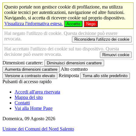
Questo portale non gestisce cookie di profilazione, ma utilizza
cookie tecnici per autenticazioni, navigazione ed altre funzioni.
Navigando, si accetta di ricevere cookie sul proprio dispositivo.
Visualizza l'informativa estesa.
Accetto
Nego
Hai negato l'utilizzo di cookie. Questa decisione può essere
revocata.
Riconsidera l'utilizzo dei cookie
Hai accettato l'utilizzo dei cookie sul tuo dispositivo. Questa
decisione può essere revocata.
Rimuovi cookie
Dimensioni carattere:
Diminuisci dimensioni carattere
Alto contrasto
Aumenta dimensioni carattere
Reimposta
Versione a contrasto elevato
Torna allo stile predefinito
Pulsanti di accesso rapido
Accedi all'area riservata
Mappa del sito
Contatti
Vai alla Home Page
Domenica, 09 Agosto 2026
Unione dei Comuni del Nord Salento