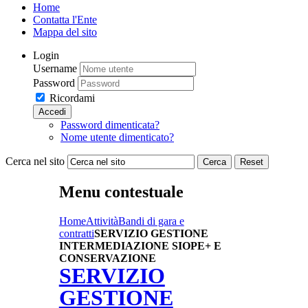
Home
Contatta l'Ente
Mappa del sito
Login
Username
Password
Ricordami
Accedi
Password dimenticata?
Nome utente dimenticato?
Cerca nel sito
Cerca
Reset
Menu contestuale
Home
Attività
Bandi di gara e
contratti
SERVIZIO GESTIONE
INTERMEDIAZIONE SIOPE+ E
CONSERVAZIONE
SERVIZIO
GESTIONE