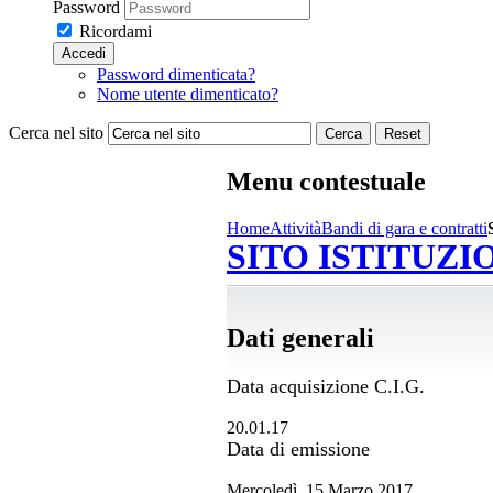
Password
Ricordami
Accedi
Password dimenticata?
Nome utente dimenticato?
Cerca nel sito
Cerca
Reset
Menu contestuale
Home
Attività
Bandi di gara e contratti
SITO ISTITUZI
Dati generali
Data acquisizione C.I.G.
20.01.17
Data di emissione
Mercoledì, 15 Marzo 2017