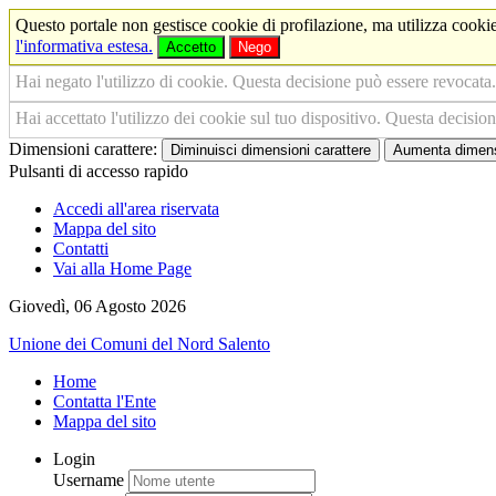
Questo portale non gestisce cookie di profilazione, ma utilizza cookie
l'informativa estesa.
Accetto
Nego
Hai negato l'utilizzo di cookie. Questa decisione può essere revocata.
Hai accettato l'utilizzo dei cookie sul tuo dispositivo. Questa decisio
Dimensioni carattere:
Diminuisci dimensioni carattere
Aumenta dimensi
Pulsanti di accesso rapido
Accedi all'area riservata
Mappa del sito
Contatti
Vai alla Home Page
Giovedì, 06 Agosto 2026
Unione dei Comuni del Nord Salento
Home
Contatta l'Ente
Mappa del sito
Login
Username