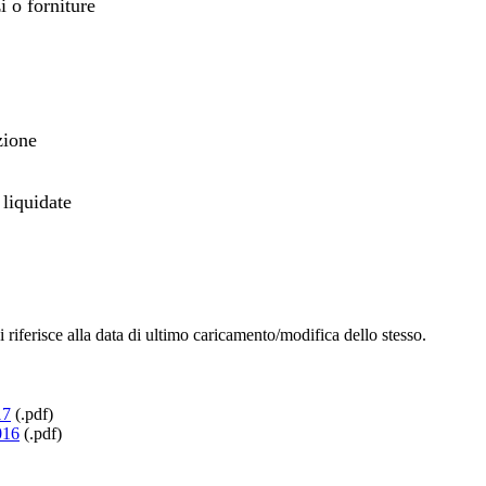
i o forniture
zione
liquidate
si riferisce alla data di ultimo caricamento/modifica dello stesso.
17
(
.pdf
)
016
(
.pdf
)