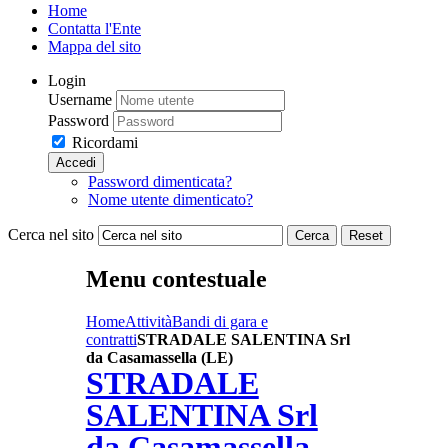
Home
Contatta l'Ente
Mappa del sito
Login
Username
Password
Ricordami
Accedi
Password dimenticata?
Nome utente dimenticato?
Cerca nel sito
Cerca
Reset
Menu contestuale
Home
Attività
Bandi di gara e
contratti
STRADALE SALENTINA Srl
da Casamassella (LE)
STRADALE
SALENTINA Srl
da Casamassella