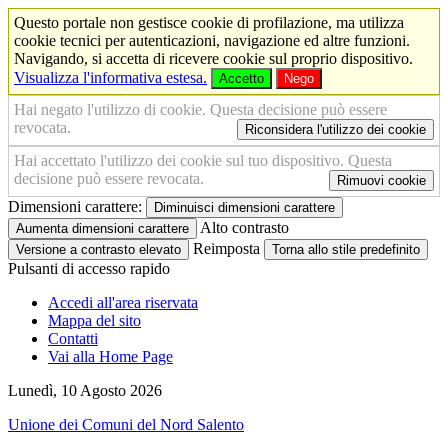
Questo portale non gestisce cookie di profilazione, ma utilizza
cookie tecnici per autenticazioni, navigazione ed altre funzioni.
Navigando, si accetta di ricevere cookie sul proprio dispositivo.
Visualizza l'informativa estesa.
Accetto
Nego
Hai negato l'utilizzo di cookie. Questa decisione può essere
revocata.
Riconsidera l'utilizzo dei cookie
Hai accettato l'utilizzo dei cookie sul tuo dispositivo. Questa
decisione può essere revocata.
Rimuovi cookie
Dimensioni carattere:
Diminuisci dimensioni carattere
Alto contrasto
Aumenta dimensioni carattere
Reimposta
Versione a contrasto elevato
Torna allo stile predefinito
Pulsanti di accesso rapido
Accedi all'area riservata
Mappa del sito
Contatti
Vai alla Home Page
Lunedì, 10 Agosto 2026
Unione dei Comuni del Nord Salento