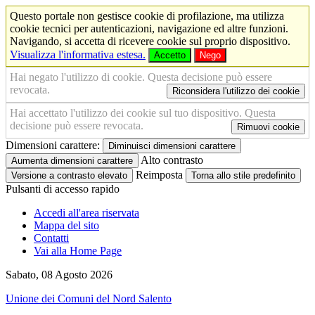
Questo portale non gestisce cookie di profilazione, ma utilizza
cookie tecnici per autenticazioni, navigazione ed altre funzioni.
Navigando, si accetta di ricevere cookie sul proprio dispositivo.
Visualizza l'informativa estesa.
Accetto
Nego
Hai negato l'utilizzo di cookie. Questa decisione può essere
revocata.
Riconsidera l'utilizzo dei cookie
Hai accettato l'utilizzo dei cookie sul tuo dispositivo. Questa
decisione può essere revocata.
Rimuovi cookie
Dimensioni carattere:
Diminuisci dimensioni carattere
Alto contrasto
Aumenta dimensioni carattere
Reimposta
Versione a contrasto elevato
Torna allo stile predefinito
Pulsanti di accesso rapido
Accedi all'area riservata
Mappa del sito
Contatti
Vai alla Home Page
Sabato, 08 Agosto 2026
Unione dei Comuni del Nord Salento