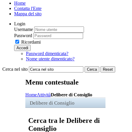
Home
Contatta l'Ente
Mappa del sito
Login
Username
Password
Ricordami
Accedi
Password dimenticata?
Nome utente dimenticato?
Cerca nel sito
Cerca
Reset
Menu contestuale
Home
Attività
Delibere di Consiglio
Delibere di Consiglio
Cerca tra le Delibere di
Consiglio