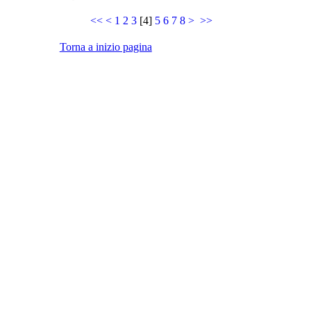
<<
<
1
2
3
[
4
]
5
6
7
8
>
>>
Torna a inizio pagina