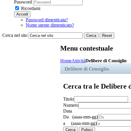
Password
Ricordami
Accedi
Password dimenticata?
Nome utente dimenticato?
Cerca nel sito
Cerca
Reset
Menu contestuale
Home
Attività
Delibere di Consiglio
Delibere di Consiglio
Cerca tra le Delibere 
Titolo
Numero
Data
Da (aaaa-mm-gg)
a (aaaa-mm-gg)
Cerca
Pulisci