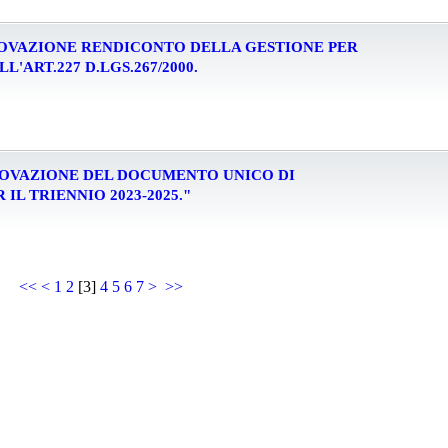
APPROVAZIONE RENDICONTO DELLA GESTIONE PER
LL'ART.227 D.LGS.267/2000.
APPROVAZIONE DEL DOCUMENTO UNICO DI
L TRIENNIO 2023-2025."
<<
<
1
2
[
3
]
4
5
6
7
>
>>