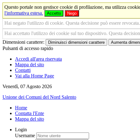
Questo portale non gestisce cookie di profilazione, ma utilizza cookie
l'informativa estesa.
Accetto
Nego
Hai negato l'utilizzo di cookie. Questa decisione può essere revocata.
Hai accettato l'utilizzo dei cookie sul tuo dispositivo. Questa decisio
Dimensioni carattere:
Diminuisci dimensioni carattere
Aumenta dimensi
Pulsanti di accesso rapido
Accedi all'area riservata
Mappa del sito
Contatti
Vai alla Home Page
Venerdì, 07 Agosto 2026
Unione dei Comuni del Nord Salento
Home
Contatta l'Ente
Mappa del sito
Login
Username